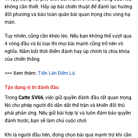
không cần thiết. Hãy úp bài chiến thuật để đánh lạc hướng
đối phương và bảo toàn quân bài quan trọng cho vòng hạ
màn.
Tuy nhiên, cũng cần khéo léo. Nếu bạn không thể vượt qua
4 vòng đầu và bị loại thì mọi bài mạnh cũng trở nên vô
nghĩa. Nắm bắt thời điểm đánh hay úp chính là chìa khóa
của chiến thắng.
>>> Xem thêm:
Tiến Lên Đếm Lá
Tận dụng vị trí đánh đầu
Trong
Catte SV66
, việc giữ quyền đánh đầu rất quan trọng.
Nó cho phép người đó dẫn dắt thế trận và khiến đối thủ
phải phản ứng. Nếu giữ bài hợp lý và luôn đảm bảo quyền
đánh trước, bạn sẽ làm chủ cuộc chơi.
Khi là người đầu tiên, đừng chọn bài quá mạnh trừ khi cần