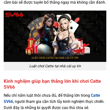
cầm bài sẽ được tuyên bố thắng ngay mà không cần đánh.
Luật chơi Catte tại nhà cái uy tín
Kinh nghiệm giúp bạn thắng lớn khi chơi Catte
SV66
Nếu chỉ nắm luật thôi chưa đủ, để thắng lớn trong
Catte
SV66
, người tham gia cần tích lũy kinh nghiệm thực chiến.
Dưới đây là những bí quyết được cao thủ chia sẻ.