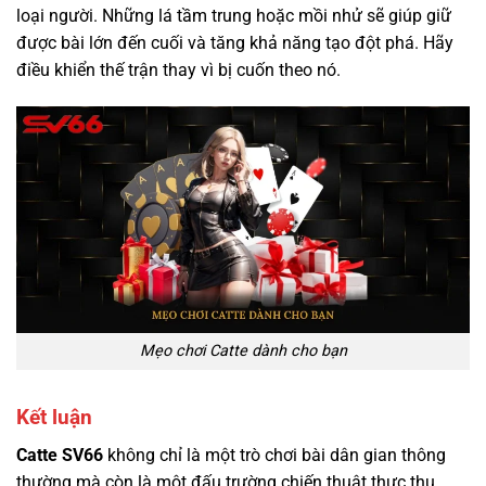
loại người. Những lá tầm trung hoặc mồi nhử sẽ giúp giữ
được bài lớn đến cuối và tăng khả năng tạo đột phá. Hãy
điều khiển thế trận thay vì bị cuốn theo nó.
Mẹo chơi Catte dành cho bạn
Kết luận
Catte SV66
không chỉ là một trò chơi bài dân gian thông
thường mà còn là một đấu trường chiến thuật thực thụ.