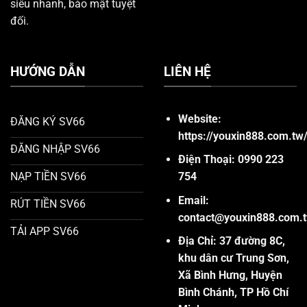
siêu nhanh, bảo mật tuyệt
đối.
HƯỚNG DẪN
LIÊN HỆ
Website:
ĐĂNG KÝ SV66
https://youxin888.com.tw
ĐĂNG NHẬP SV66
Điện Thoại: 0990 223
754
NẠP TIỀN SV66
Email:
RÚT TIỀN SV66
contact@youxin888.com.
TẢI APP SV66
Địa Chỉ:
37 đường 8C,
khu dân cư Trung Sơn,
Xã Bình Hưng, Huyện
Bình Chánh, TP Hồ Chí