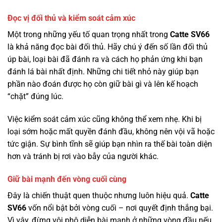
Đọc vị đối thủ và kiểm soát cảm xúc
Một trong những yếu tố quan trọng nhất trong
Catte SV66
là khả năng đọc bài đối thủ. Hãy chú ý đến số lần đối thủ
úp bài, loại bài đã đánh ra và cách họ phản ứng khi bạn
đánh lá bài nhất định. Những chi tiết nhỏ này giúp bạn
phần nào đoán được họ còn giữ bài gì và lên kế hoạch
“chặt” đúng lúc.
Việc kiểm soát cảm xúc cũng không thể xem nhẹ. Khi bị
loại sớm hoặc mất quyền đánh đầu, không nên vội vã hoặc
tức giận. Sự bình tĩnh sẽ giúp bạn nhìn ra thế bài toàn diện
hơn và tránh bị rơi vào bẫy của người khác.
Giữ bài mạnh đến vòng cuối cùng
Đây là chiến thuật quen thuộc nhưng luôn hiệu quả.
Catte
SV66
vốn nổi bật bởi vòng cuối – nơi quyết định thắng bại.
Vì vậy, đừng vội phô diễn bài mạnh ở những vòng đầu nếu