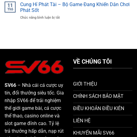
hũ
Cung Hỉ Phát Tài – Bộ Game Đang Khiến Dân Chơi
Cách
11
Thể
Ăn
Chơi
Th5
Phát Sốt
Bỏ
Khế
Và
Lỡ
Chức năng bình luận bị tắt
ở
Trả
Bí
Cung
Vàng
Kíp
Hỉ
–
Thắng
Phát
Game
Lớn
Tài
Slot
–
Dân
Bộ
Gian
Game
Cực
Đang
Cuốn
VỀ CHÚNG TÔI
Khiến
Dân
Chơi
Phát
GIỚI THIỆU
SV66
– Nhà cái cá cược uy
Sốt
tín, đổi thưởng siêu tốc. Gia
CHÍNH SÁCH BẢO MẬT
nhập SV66 để trải nghiệm
thế giới game bài, cá cược
ĐIỀU KHOẢN ĐIỀU KIÊN
thể thao, casino online và
LIÊN HỆ
slot game đỉnh cao. Tỷ lệ
trả thưởng hấp dẫn, nạp rút
KHUYẾN MÃI SV66