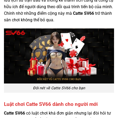
lưu lịch sử trận đấu và thống kê thành tích cũng là công cụ
hữu ích để người dùng theo dõi quá trình tiến bộ của mình.
Chính nhờ những điểm cộng này mà
Catte SV66
trở thành
sân chơi không thể bỏ qua.
Đôi nét về Catte SV66 cho bạn
Luật chơi Catte SV66 dành cho người mới
Catte SV66
có luật chơi khá đơn giản nhưng lại đòi hỏi tư