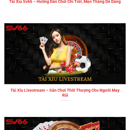
Tài Xỉu Sv66 – Hướng Dẫn Chơi Chi Tiết, Mẹo Thắng Dễ Dàng
Tài Xỉu Livestream – Sân Chơi Thời Thượng Cho Người May
Rủi