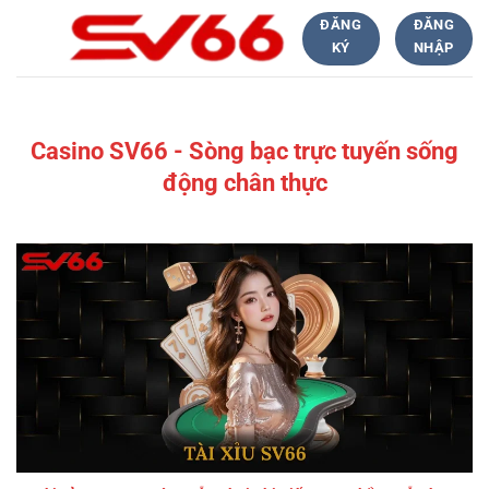
Bỏ
ĐĂNG
ĐĂNG
qua
KÝ
NHẬP
nội
dung
Casino SV66 - Sòng bạc trực tuyến sống
động chân thực