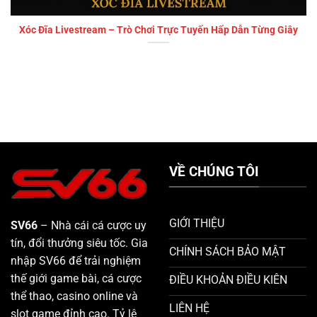
Xóc Đĩa Livestream – Trò Chơi Trực Tuyến Hấp Dẫn Từng Giây
VỀ CHÚNG TÔI
GIỚI THIỆU
SV66
– Nhà cái cá cược uy
tín, đổi thưởng siêu tốc. Gia
CHÍNH SÁCH BẢO MẬT
nhập SV66 để trải nghiệm
thế giới game bài, cá cược
ĐIỀU KHOẢN ĐIỀU KIÊN
thể thao, casino online và
LIÊN HỆ
slot game đỉnh cao. Tỷ lệ