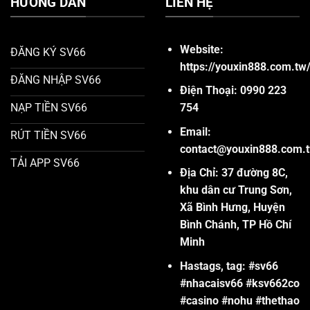
HƯỚNG DẪN
LIÊN HỆ
Website:
ĐĂNG KÝ SV66
https://youxin888.com.tw
ĐĂNG NHẬP SV66
Điện Thoại: 0990 223
754
NẠP TIỀN SV66
Email:
RÚT TIỀN SV66
contact@youxin888.com.
TẢI APP SV66
Địa Chỉ:
37 đường 8C,
khu dân cư Trung Sơn,
Xã Bình Hưng, Huyện
Bình Chánh, TP Hồ Chí
Minh
Hastags, tag:
#sv66
#nhacaisv66 #ksv662co
#casino #nohu #thethao