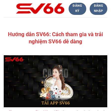
Bỏ
ĐĂNG
ĐĂNG
qua
KÝ
NHẬP
nội
dung
Hướng dẫn SV66: Cách tham gia và trải
nghiệm SV66 dễ dàng