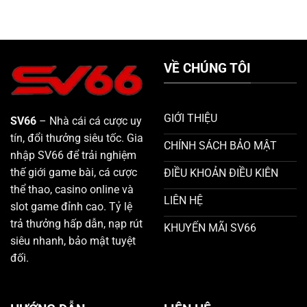
VỀ CHÚNG TÔI
GIỚI THIỆU
SV66
– Nhà cái cá cược uy
tín, đổi thưởng siêu tốc. Gia
CHÍNH SÁCH BẢO MẬT
nhập SV66 để trải nghiệm
thế giới game bài, cá cược
ĐIỀU KHOẢN ĐIỀU KIÊN
thể thao, casino online và
LIÊN HỆ
slot game đỉnh cao. Tỷ lệ
trả thưởng hấp dẫn, nạp rút
KHUYẾN MÃI SV66
siêu nhanh, bảo mật tuyệt
đối.