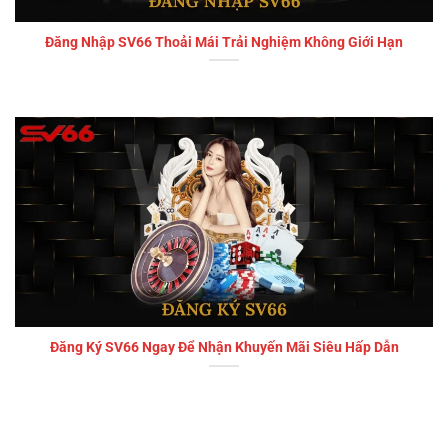
Đăng Nhập SV66 Thoải Mái Trải Nghiệm Không Giới Hạn
Đăng Ký SV66 Ngay Để Nhận Khuyến Mãi Siêu Hấp Dẫn