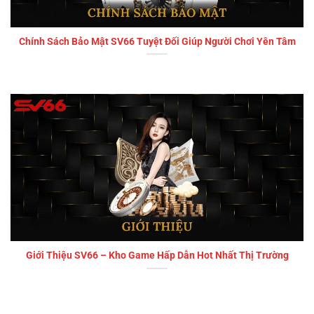
Chính Sách Bảo Mật SV66 Tuyệt Đối Giúp Người Chơi Yên Tâm
Giới Thiệu SV66 – Kho Game Hấp Dẫn Hot Nhất Thị Trường