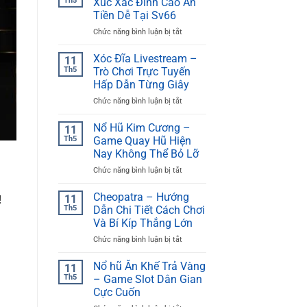
Th5
Xúc Xắc Đỉnh Cao Ăn
–
Mẹo
Tiền Dễ Tại Sv66
Sân
Thắng
Chức năng bình luận bị tắt
ở
Chơi
Dễ
Sicbo
Thời
Dàng
Sv66
Thượng
Xóc Đĩa Livestream –
11
–
Cho
Th5
Trò Chơi Trực Tuyến
Game
Người
Hấp Dẫn Từng Giây
Xúc
May
Chức năng bình luận bị tắt
ở
Xắc
Rủi
Xóc
Đỉnh
Đĩa
Cao
Nổ Hũ Kim Cương –
11
Livestream
Ăn
Th5
Game Quay Hũ Hiện
–
Tiền
Nay Không Thể Bỏ Lỡ
Trò
Dễ
Chức năng bình luận bị tắt
ở
Chơi
Tại
g
Nổ
Trực
Sv66
Hũ
Tuyến
Cheopatra – Hướng
11
!
Kim
Hấp
Th5
Dẫn Chi Tiết Cách Chơi
Cương
Dẫn
Và Bí Kíp Thắng Lớn
–
Từng
Chức năng bình luận bị tắt
ở
Game
Giây
Cheopatra
Quay
–
Hũ
Nổ hũ Ăn Khế Trả Vàng
11
Hướng
Hiện
Th5
– Game Slot Dân Gian
Dẫn
Nay
Cực Cuốn
Chi
Không