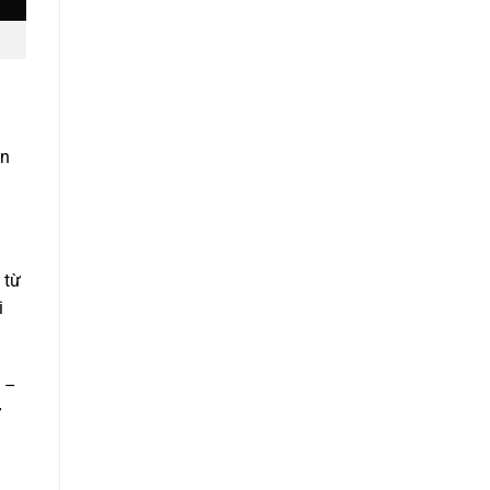
an
 từ
i
3 –
ự