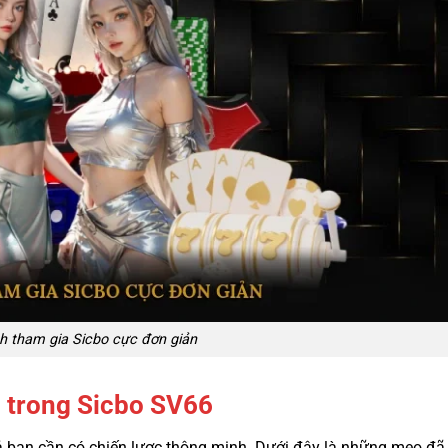
h tham gia Sicbo cực đơn giản
g trong Sicbo SV66
uả bạn cần có chiến lược thông minh. Dưới đây là những mẹo đã