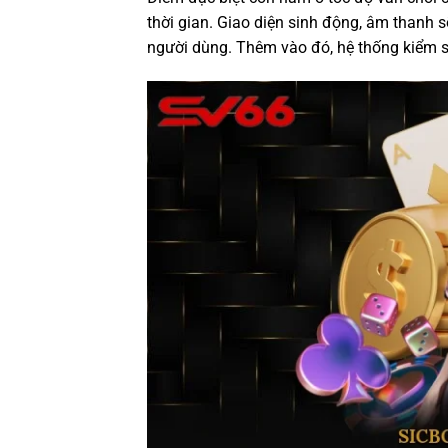
thời gian. Giao diện sinh động, âm thanh 
người dùng. Thêm vào đó, hệ thống kiểm s