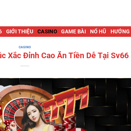
6
GIỚI THIỆU
CASINO
GAME BÀI
NỔ HŨ
HƯỚNG
CASINO
c Xắc Đỉnh Cao Ăn Tiền Dễ Tại Sv66