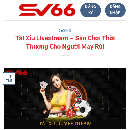
Bỏ
ĐĂNG
ĐĂNG
qua
KÝ
NHẬP
nội
dung
CASINO
Tài Xỉu Livestream – Sân Chơi Thời
Thượng Cho Người May Rủi
11
Th5