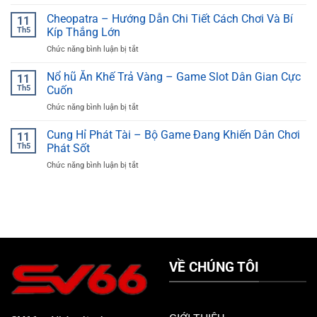
Nổ
Chơi
Dễ
Hũ
Cheopatra – Hướng Dẫn Chi Tiết Cách Chơi Và Bí
Trực
11
Tại
Kim
Tuyến
Th5
Kíp Thắng Lớn
Sv66
Cương
Hấp
Chức năng bình luận bị tắt
ở
–
Dẫn
Cheopatra
Game
Từng
–
Nổ hũ Ăn Khế Trả Vàng – Game Slot Dân Gian Cực
Quay
11
Giây
Hướng
Hũ
Th5
Cuốn
Dẫn
Hiện
Chức năng bình luận bị tắt
ở
Chi
Nay
Nổ
Tiết
Không
hũ
Cung Hỉ Phát Tài – Bộ Game Đang Khiến Dân Chơi
Cách
11
Thể
Ăn
Chơi
Th5
Phát Sốt
Bỏ
Khế
Và
Lỡ
Chức năng bình luận bị tắt
ở
Trả
Bí
Cung
Vàng
Kíp
Hỉ
–
Thắng
Phát
Game
Lớn
Tài
Slot
–
Dân
Bộ
Gian
Game
Cực
Đang
Cuốn
VỀ CHÚNG TÔI
Khiến
Dân
Chơi
Phát