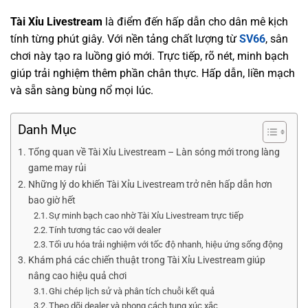
Tài Xỉu Livestream
là điểm đến hấp dẫn cho dân mê kịch
tính từng phút giây. Với nền tảng chất lượng từ
SV66
, sân
chơi này tạo ra luồng gió mới. Trực tiếp, rõ nét, minh bạch
giúp trải nghiệm thêm phần chân thực. Hấp dẫn, liền mạch
và sẵn sàng bùng nổ mọi lúc.
Danh Mục
Tổng quan về Tài Xỉu Livestream – Làn sóng mới trong làng
game may rủi
Những lý do khiến Tài Xỉu Livestream trở nên hấp dẫn hơn
bao giờ hết
Sự minh bạch cao nhờ Tài Xỉu Livestream trực tiếp
Tính tương tác cao với dealer
Tối ưu hóa trải nghiệm với tốc độ nhanh, hiệu ứng sống động
Khám phá các chiến thuật trong Tài Xỉu Livestream giúp
nâng cao hiệu quả chơi
Ghi chép lịch sử và phân tích chuỗi kết quả
Theo dõi dealer và phong cách tung xúc xắc