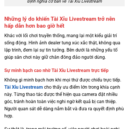
Định nghĩa cơ bản về Tài Xỉu Livestream
Những lý do khiến Tài Xỉu Livestream trở nên
hấp dẫn hơn bao giờ hết
Khác với lối chơi truyền thống, mang lại một kiểu giải trí
sống động. Hình ảnh dealer tung xúc xắc thật, không qua
lập trình, đem lại sự tin tưởng. Bên dưới là những yếu tố
giúp sân chơi này giữ chân đông đảo người dùng.
Sự minh bạch cao nhờ Tài Xỉu Livestream trực tiếp
Không gì minh bạch hơn khi mọi thứ được chiếu trực tiếp.
Tài Xỉu Livestream
cho thấy ưu điểm lớn trong khía cạnh
này. Từng thao tác được thể hiện qua camera đặt nhiều
góc, tránh hoàn toàn việc nghi ngờ kết quả bị can thiệp.
Người quan sát dễ dàng nắm bắt và đưa ra quyết định phù
hợp.