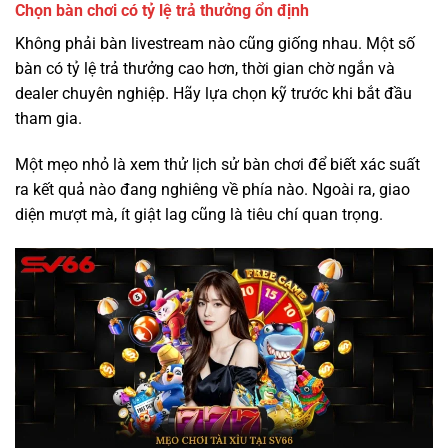
Chọn bàn chơi có tỷ lệ trả thưởng ổn định
Không phải bàn livestream nào cũng giống nhau. Một số
bàn có tỷ lệ trả thưởng cao hơn, thời gian chờ ngắn và
dealer chuyên nghiệp. Hãy lựa chọn kỹ trước khi bắt đầu
tham gia.
Một mẹo nhỏ là xem thử lịch sử bàn chơi để biết xác suất
ra kết quả nào đang nghiêng về phía nào. Ngoài ra, giao
diện mượt mà, ít giật lag cũng là tiêu chí quan trọng.