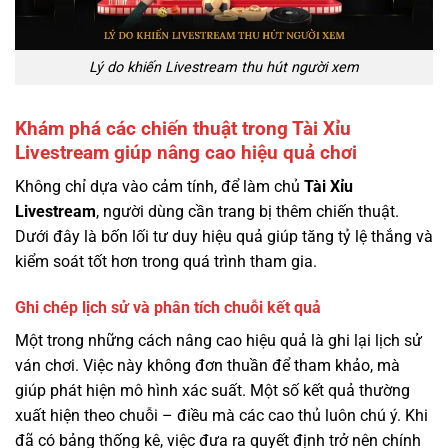
Lý do khiến Livestream thu hút người xem
Khám phá các chiến thuật trong Tài Xỉu
Livestream giúp nâng cao hiệu quả chơi
Không chỉ dựa vào cảm tính, để làm chủ
Tài Xỉu
Livestream
, người dùng cần trang bị thêm chiến thuật.
Dưới đây là bốn lối tư duy hiệu quả giúp tăng tỷ lệ thắng và
kiểm soát tốt hơn trong quá trình tham gia.
Ghi chép lịch sử và phân tích chuỗi kết quả
Một trong những cách nâng cao hiệu quả là ghi lại lịch sử
ván chơi. Việc này không đơn thuần để tham khảo, mà
giúp phát hiện mô hình xác suất. Một số kết quả thường
xuất hiện theo chuỗi – điều mà các cao thủ luôn chú ý. Khi
đã có bảng thống kê, việc đưa ra quyết định trở nên chính