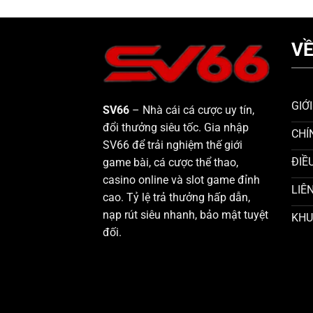
VỀ
GIỚ
SV66
– Nhà cái cá cược uy tín,
đổi thưởng siêu tốc. Gia nhập
CHÍ
SV66 để trải nghiệm thế giới
ĐIỀ
game bài, cá cược thể thao,
casino online và slot game đỉnh
LIÊ
cao. Tỷ lệ trả thưởng hấp dẫn,
nạp rút siêu nhanh, bảo mật tuyệt
KHU
đối.