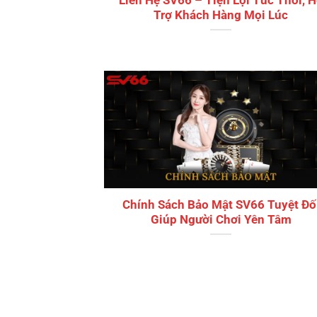
Liên Hệ SV66 – Tiện Lợi Tức Thời, 
Trợ Khách Hàng Mọi Lúc
Chính Sách Bảo Mật SV66 Tuyệt Đố
Giúp Người Chơi Yên Tâm