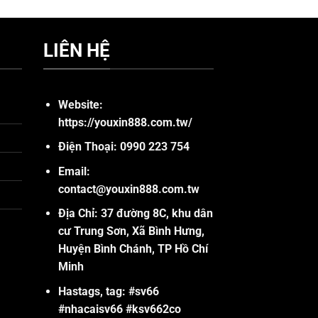
LIÊN HỆ
Website:
https://youxin888.com.tw/
Điện Thoại: 0990 223 754
Email:
contact@youxin888.com.tw
Địa Chỉ:
37 đường 8C, khu dân
cư Trung Sơn, Xã Bình Hưng,
Huyện Bình Chánh, TP Hồ Chí
Minh
Hastags, tag:
#sv66
#nhacaisv66 #ksv662co